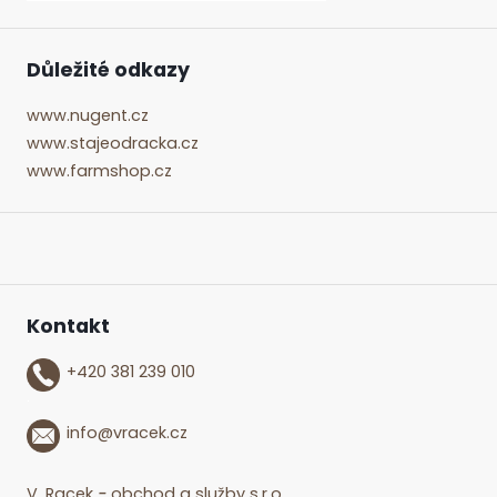
Důležité odkazy
www.nugent.cz
www.stajeodracka.cz
www.farmshop.cz
Kontakt
+420 381 239 010
.
info@vracek.cz
V. Racek
-
obchod a služby s.r.o