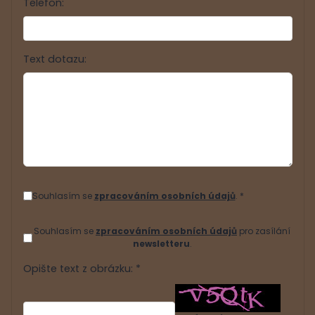
Telefon:
Text dotazu:
Souhlasím se
zpracováním osobních údajů
. *
Souhlasím se
zpracováním osobních údajů
pro zasílání
newsletteru
.
Opište text z obrázku: *